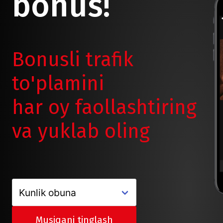
bonus!
Bonusli trafik
to'plamini
har oy faollashtiring
va yuklab oling
Musiqani tinglash