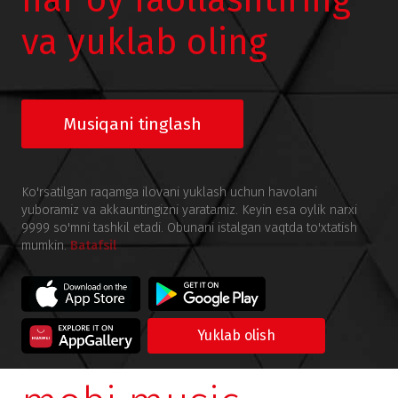
har oy faollashtiring
va yuklab oling
Musiqani tinglash
Ko'rsatilgan raqamga ilovani yuklash uchun havolani
yuboramiz va akkauntingizni yaratamiz. Keyin esa oylik narxi
9999 so'mni tashkil etadi. Obunani istalgan vaqtda to'xtatish
mumkin.
Batafsil
Yuklab olish