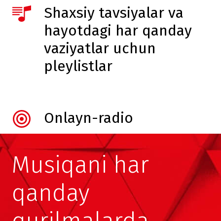
Shaxsiy tavsiyalar va
hayotdagi har qanday
vaziyatlar uchun
pleylistlar
Onlayn-radio
Musiqani har
qanday