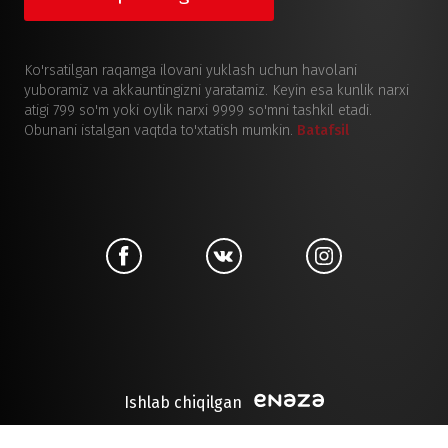
Ko'rsatilgan raqamga ilovani yuklash uchun havolani
yuboramiz va akkauntingizni yaratamiz. Keyin esa kunlik narxi
atigi 799 so'm yoki oylik narxi 9999 so'mni tashkil etadi.
Obunani istalgan vaqtda to'xtatish mumkin.
Batafsil
Ishlab chiqilgan