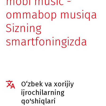
mobi music -
ommabop musiqa
Sizning
smartfoningizda
O‘zbek va xorijiy
ijrochilarning
qo'shiqlari