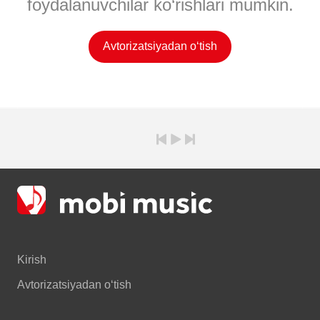
foydalanuvchilar ko‘rishlari mumkin.
Avtorizatsiyadan o‘tish
Kirish
Avtorizatsiyadan o‘tish