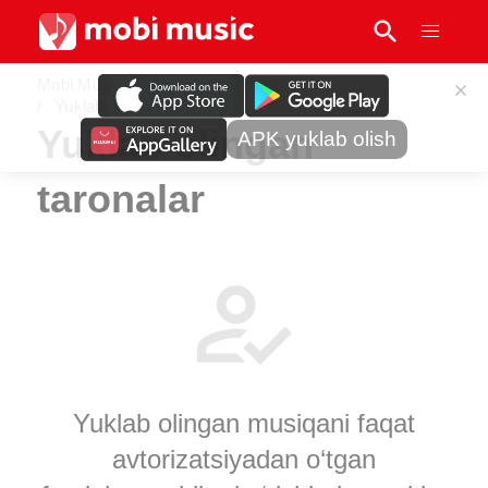
Mobi Music
Mening musiqam
Yuklab olingan taronalar
Yuklab olingan
APK yuklab olish
taronalar
Yuklab olingan musiqani faqat
avtorizatsiyadan o‘tgan