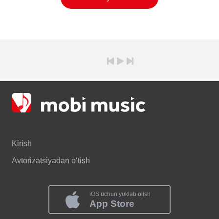
Kirish
Avtorizatsiyadan o‘tish
iOS uchun yuklab olish
App Store