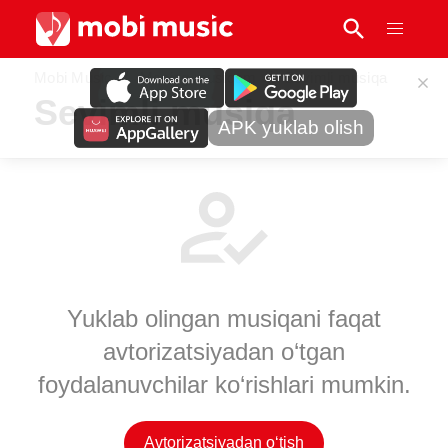
Mobi Music
Mening musiqam
Sevimli musiqa
Sevimli musiqa
APK yuklab olish
Yuklab olingan musiqani faqat
avtorizatsiyadan o‘tgan
foydalanuvchilar ko‘rishlari mumkin.
Avtorizatsiyadan o‘tish